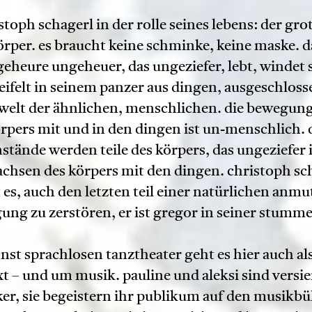
stoph schagerl in der rolle seines lebens: der gro
örper. es braucht keine schminke, keine maske. d
eheure ungeheuer, das ungeziefer, lebt, windet 
ifelt in seinem panzer aus dingen, ausgeschlos
 welt der ähnlichen, menschlichen. die bewegung
rpers mit und in den dingen ist un-menschlich. 
stände werden teile des körpers, das ungeziefer i
chsen des körpers mit den dingen. christoph sc
t es, auch den letzten teil einer natürlichen anmut
ung zu zerstören, er ist gregor in seiner stumme
nst sprachlosen tanztheater geht es hier auch a
xt – und um musik. pauline und aleksi sind versie
er, sie begeistern ihr publikum auf den musikb