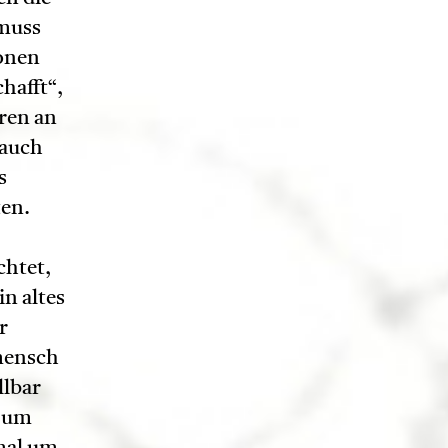
 muss
ionen
hafft“,
hren an
 auch
s
ten.
chtet,
in altes
r
omensch
llbar
r um