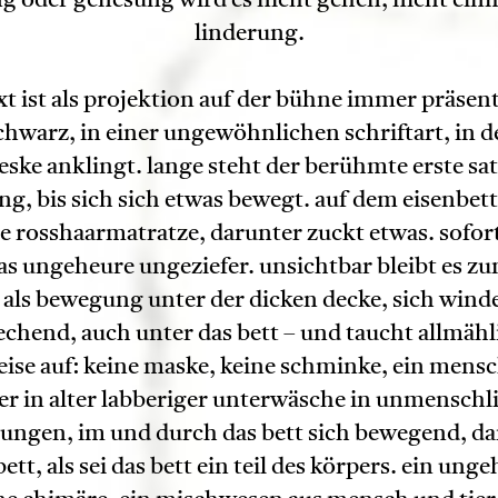
ng oder genesung wird es nicht gehen, nicht ein
linderung.
xt ist als projektion auf der bühne immer präsen
chwarz, in einer ungewöhnlichen schriftart, in d
eske anklingt. lange steht der berühmte erste sa
ng, bis sich sich etwas bewegt. auf dem eisenbett
 rosshaarmatratze, darunter zuckt etwas. sofor
das ungeheure ungeziefer. unsichtbar bleibt es zu
 als bewegung unter der dicken decke, sich wind
echend, auch unter das bett – und taucht allmähl
eise auf: keine maske, keine schminke, ein mensc
er in alter labberiger unterwäsche in unmenschl
ngen, im und durch das bett sich bewegend, d
ett, als sei das bett ein teil des körpers. ein unge