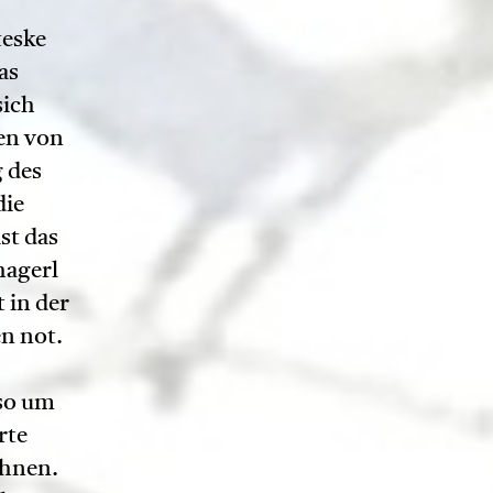
teske
as
sich
sen von
 des
die
st das
hagerl
 in der
n not.
lso um
rte
ühnen.