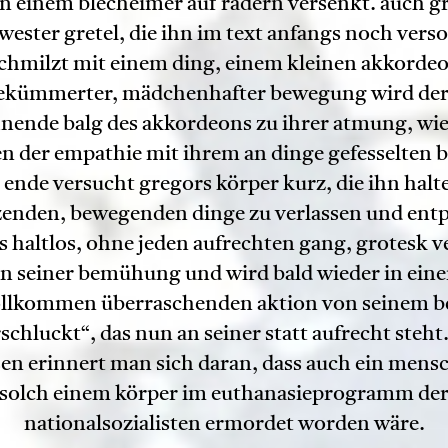
in einem blecheimer auf rädern versenkt. auch g
wester gretel, die ihn im text anfangs noch verso
chmilzt mit einem ding, einem kleinen akkordeo
kümmerter, mädchenhafter bewegung wird der
nende balg des akkordeons zu ihrer atmung, wie
en der empathie mit ihrem an dinge gefesselten b
 ende versucht gregors körper kurz, die ihn halt
zenden, bewegenden dinge zu verlassen und ent
ls haltlos, ohne jeden aufrechten gang, grotesk v
in seiner bemühung und wird bald wieder in eine
llkommen überraschenden aktion von seinem b
schluckt“, das nun an seiner statt aufrecht steht
en erinnert man sich daran, dass auch ein mens
solch einem körper im euthanasieprogramm de
nationalsozialisten ermordet worden wäre.