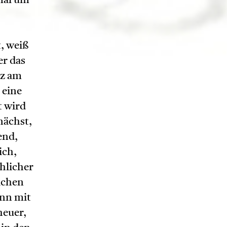
mal um
t, weiß
er das
tz am
 eine
t wird
nächst,
end,
ich,
hlicher
ichen
ann mit
heuer,