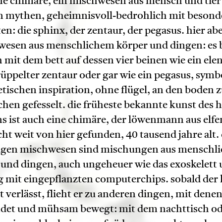
ne chimäre, ein mischwesen aus mensch und tier
n mythen, geheimnisvoll-bedrohlich mit beson
ten: die sphinx, der zentaur, der pegasus. hier abe
esen aus menschlichem körper und dingen: es
h mit dem bett auf dessen vier beinen wie ein ele
üppelter zentaur oder gar wie ein pegasus, symb
tischen inspiration, ohne flügel, an den boden
chen gefesselt. die früheste bekannte kunst des
ns ist auch eine chimäre, der löwenmann aus elfe
cht weit von hier gefunden, 40 tausend jahre alt. 
igen mischwesen sind mischungen aus menschl
 und dingen, auch ungeheuer wie das exoskelett 
 mit eingepflanzten computerchips. sobald der
t verlässt, flieht er zu anderen dingen, mit denen
ndet und mühsam bewegt: mit dem nachttisch od