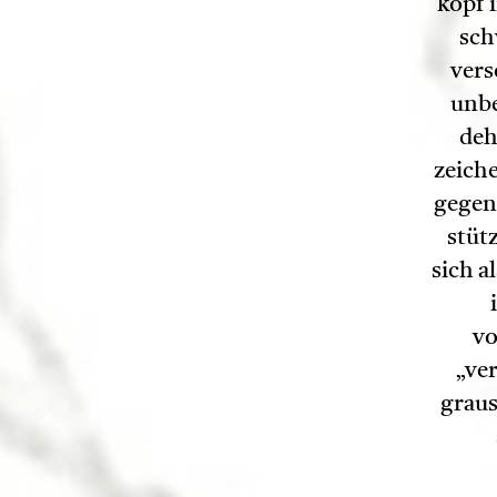
kopf 
sch
vers
unbe
deh
zeich
gegen
stüt
sich a
vo
„ver
graus