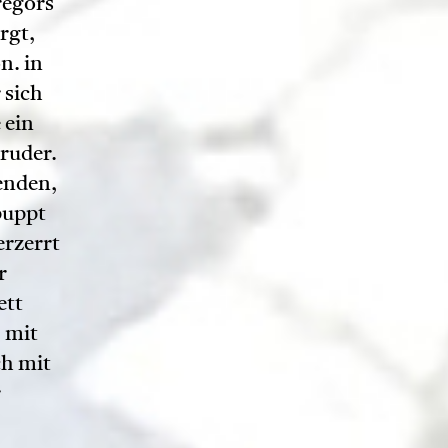
regors
rgt,
n. in
 sich
 ein
ruder.
enden,
puppt
erzerrt
r
ett
. mit
ch mit
r