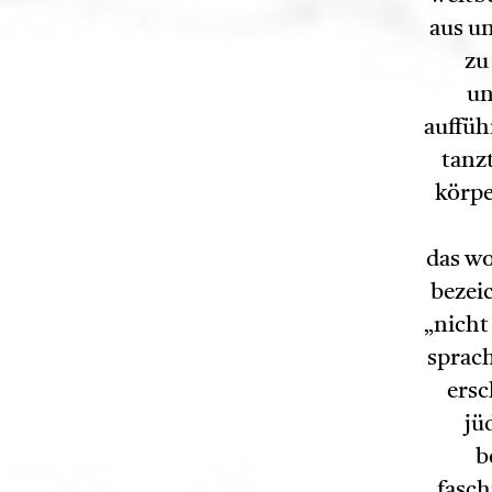
aus un
zu
un
auffüh
tanz
körpe
das w
bezeic
„nicht
sprach
ersc
jü
b
fasch