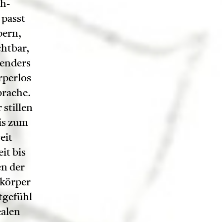
ch-
passt
pern,
htbar,
wenders
rperlos
prache.
 stillen
is zum
eit
t bis
en der
 körper
tgefühl
ealen