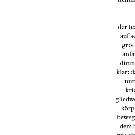
heilu
der te
auf s
grot
anfa
dünne
klar: 
nur
kri
gliedw
körp
bewegu
dem b