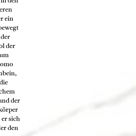
 in den
deren
r ein
 bewegt
nder
ol der
 zum
 homo
nbein,
die
ichem
und der
 körper
 er sich
er den