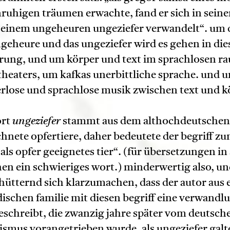
ruhigen träumen erwachte, fand er sich in sein
 einem ungeheuren ungeziefer verwandelt“. um 
geheure und das ungeziefer wird es gehen in die
rung, und um körper und text im sprachlosen r
theaters, um kafkas unerbittliche sprache. und u
rlose und sprachlose musik zwischen text und k
ort
ungeziefer
stammt aus dem althochdeutschen
hnete opfertiere, daher bedeutete der begriff zu
 als opfer geeignetes tier“. (für übersetzungen in
en ein schwieriges wort.) minderwertig also, und
hütternd sich klarzumachen, dass der autor aus 
dischen familie mit diesen begriff eine verwandl
eschreibt, die zwanzig jahre später vom deutsch
ismus vorangetrieben wurde. als ungeziefer galt