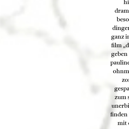
hi
dram
beso
dinge
ganz i
film „
geben 
pauline
ohnma
zo
gesp
zum s
unerbi
finden
mit 