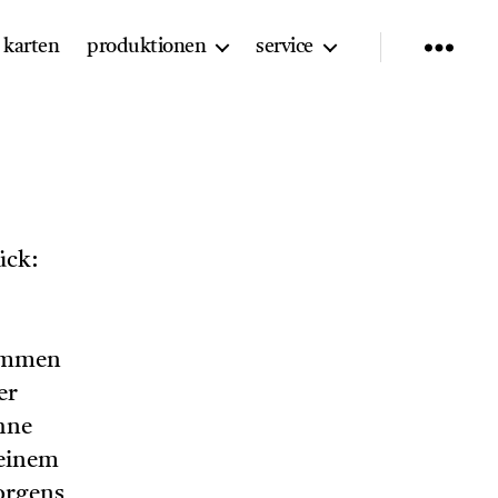
karten
produktionen
service
ück:
sammen
er
hne
 einem
orgens