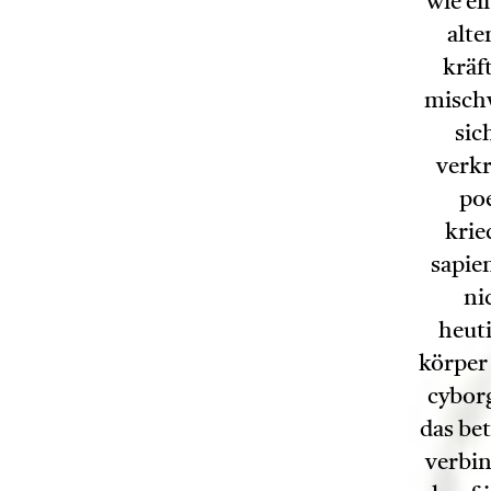
wie ei
alte
kräf
mischw
sic
verkr
poe
krie
sapie
ni
heut
körper
cyborg
das bet
verbi