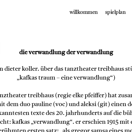
willkommen
spielplan
die verwandlung der verwandlung
n dieter koller. über das tanztheater treibhaus st
„kafkas traum – eine verwandlung“)
anztheater treibhaus (regie elke pfeiffer) hat zu
it dem duo pauline (voc) und aleksi (git) einen d
kanntesten texte des 20. jahrhunderts auf die bü
cht: kafkas „verwandlung“. er erschien 1915 mit
erühmten ersten satz: „als gregor samsa eines m