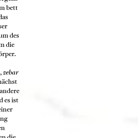
em bett
das
ser
aum des
m die
örper.
,
zebar
nächst
 andere
 es ist
einer
ung
en
en die