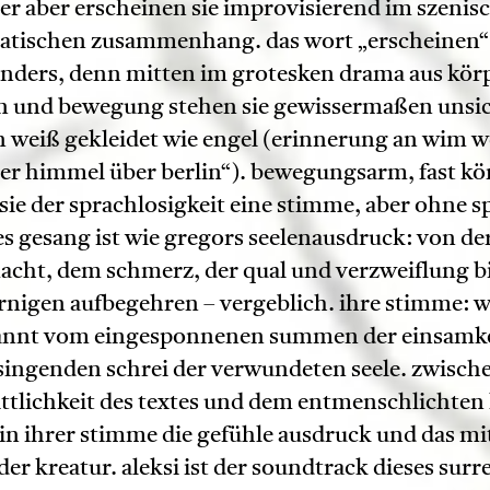
er aber erscheinen sie improvisierend im szenis
atischen zusammenhang. das wort „erscheinen“ 
nders, denn mitten im grotesken drama aus kör
n und bewegung stehen sie gewissermaßen unsic
n weiß gekleidet wie engel (erinnerung an wim 
der himmel über berlin“). bewegungsarm, fast kö
sie der sprachlosigkeit eine stimme, aber ohne s
s gesang ist wie gregors seelenausdruck: von der
cht, dem schmerz, der qual und verzweiflung b
rnigen aufbegehren – vergeblich. ihre stimme: w
annt vom eingesponnenen summen der einsamkei
ingenden schrei der verwundeten seele. zwisch
ttlichkeit des textes und dem entmenschlichten
 in ihrer stimme die gefühle ausdruck und das mi
der kreatur. aleksi ist der soundtrack dieses surr