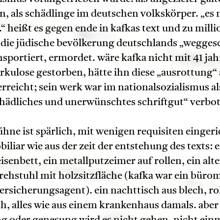
n, als schädlinge im deutschen volkskörper. „es
“ heißt es gegen ende in kafkas text und zu mill
die jüdische bevölkerung deutschlands „weggesc
sportiert, ermordet. wäre kafka nicht mit 41 ja
rkulose gestorben, hätte ihn diese „ausrottung“
erreicht; sein werk war im nationalsozialismus al
hädliches und unerwünschtes schriftgut“ verbo
ühne ist spärlich, mit wenigen requisiten eingeri
iliar wie aus der zeit der entstehung des texts: e
eisenbett, ein metallputzeimer auf rollen, ein alte
ehstuhl mit holzsitzfläche (kafka war ein bür
versicherungsagent). ein nachttisch aus blech, ro
h, alles wie aus einem krankenhaus damals. abe