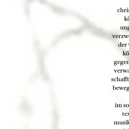
chri
k
ung
verzwe
der
kö
gegen
verwa
schaff
beweg
im so
te
musik