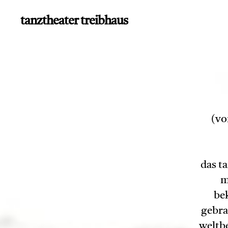
tanztheater treibhaus
(vo
das t
m
be
gebra
weltb