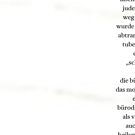
jude
weg.
wurde 
abtran
tube
„sc
die b
das mob
bürodr
als 
auc